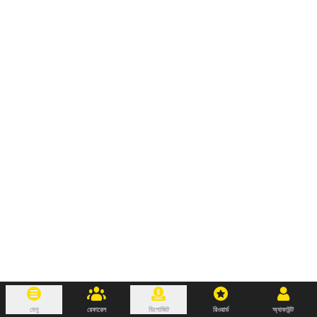
মেনু
রেফারেল
ডিপোজিট
রিওয়ার্ড
অ্যাকাউন্ট