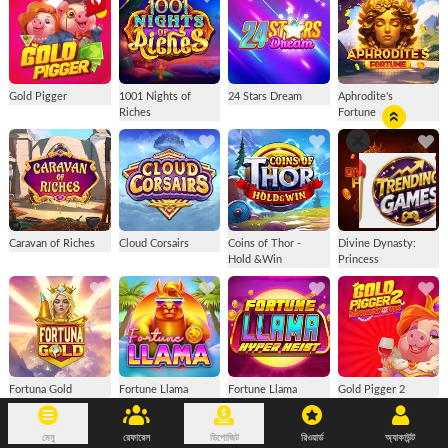
Gold Pigger
1001 Nights of
24 Stars Dream
Aphrodite's
Riches
Fortune
Caravan of Riches
Cloud Corsairs
Coins of Thor -
Divine Dynasty:
Hold &Win
Princess
Fortuna Gold
Fortune Llama
Fortune Llama
Gold Pigger 2
Hyper Heist
Royal Snouts
মেনু
রেফারেল
ডিপোজিট
রিওয়ার্ড
অ্যাকাউন্ট