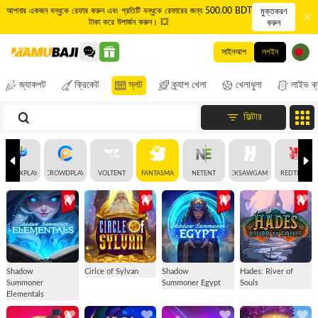
আপনার একজন বন্ধুকে রেফার করুন এবং প্রতিটি বন্ধুকে রেফারের জন্য 500.00 BDT
মুক্তকরণ
টাকা করে উপার্জন করুন। 💥
করুন
সাইনআপ
লগইন
জ্যাকপট
ক্রিকেট
স্লট
ক্র্যাশ খেলা
খেলাধুলা
লাইভ ক্
ফিল্টার
VERTEXPLAY
CROWDPLAY
VOLTENT
FANTASMA
NETENT
HACKSAWGAMING
REDTIGER
Shadow
Cirlce of Sylvan
Shadow
Hades: River of
Summoner
Summoner Egypt
Souls
Elementals