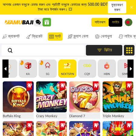
আপনার একজন বন্ধুকে রেফার করুন এবং প্রতিটি বন্ধুকে রেফারের জন্য 500.00 BDT
মুক্তকরণ
টাকা করে উপার্জন করুন। 💥
করুন
সাইনআপ
লগইন
জ্যাকপট
ক্রিকেট
স্লট
ক্র্যাশ খেলা
খেলাধুলা
লাইভ ক্
ফিল্টার
PP
KA
SG
NEXTSPIN
CQ9
HBN
SIMPLE
Buffalo King
Crazy Monkey
Diamond 7
Triple Monkey